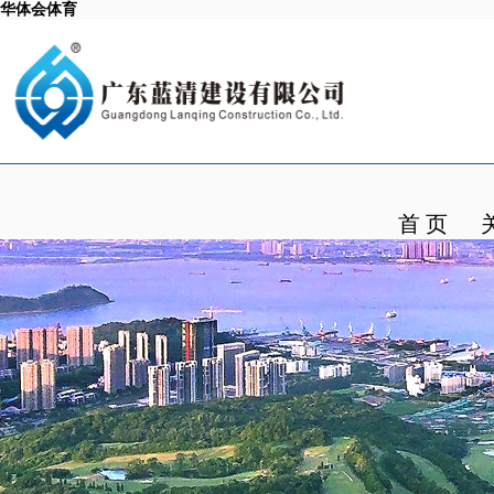
华体会体育
首 页