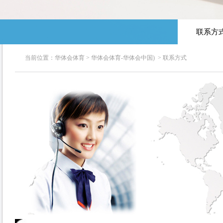
联系方
当前位置：
华体会体育
>
华体会体育-华体会中国)
>
联系方式