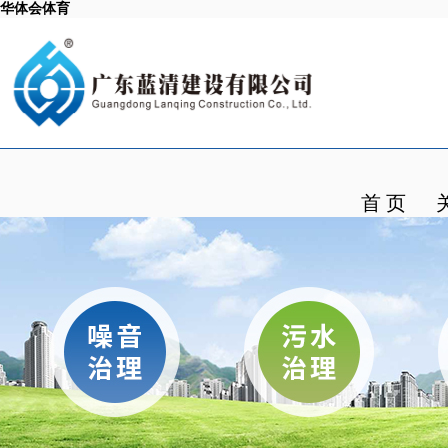
华体会体育
首 页