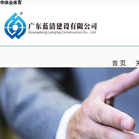
华体会体育
首 页