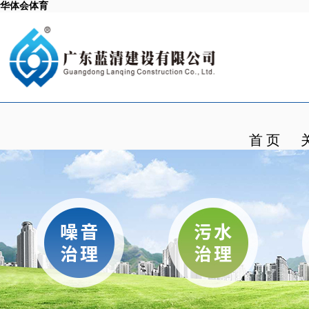
华体会体育
首 页