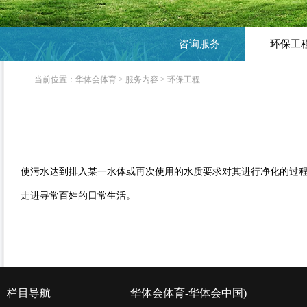
咨询服务
环保工
当前位置：
华体会体育
>
服务内容
>
环保工程
使污水达到排入某一水体或再次使用的水质要求对其进行净化的过
走进寻常百姓的日常生活。
栏目导航
华体会体育-华体会中国)